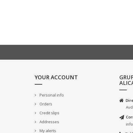
YOUR ACCOUNT
GRU
ALIC
Personal info
Dir
Orders
Avd
Credit slips
Cor
Addresses
inf
My alerts