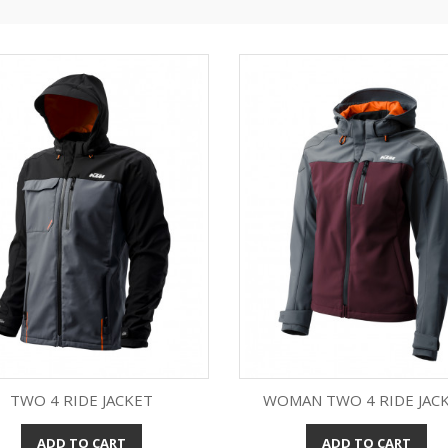
TWO 4 RIDE JACKET
WOMAN TWO 4 RIDE JAC
ADD TO CART
ADD TO CART
Quick view
Quick view

