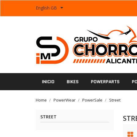

English GB
INICIO
BIKES
POWERPARTS
P
Home
PowerWear
PowerSale
Street
STR
STREET