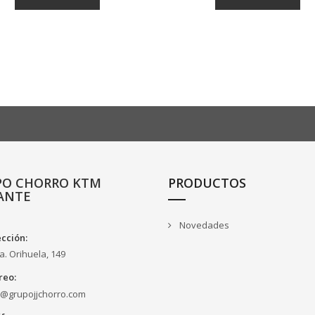
PO CHORRO KTM
PRODUCTOS
ANTE
Novedades
ección:
a. Orihuela, 149
reo:
o@grupojjchorro.com