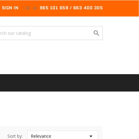
SIGN IN
Call us:
965 101 659 / 663 400 305


Sort by:
Relevance