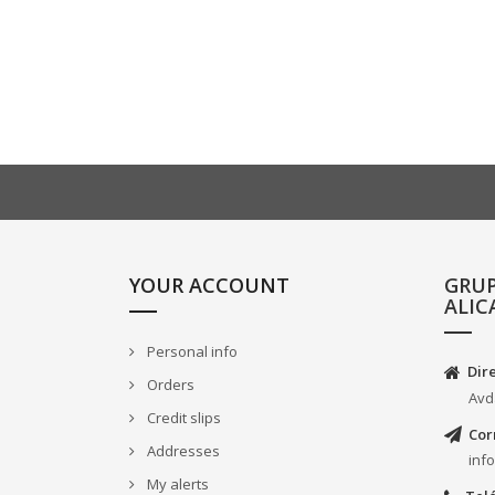
YOUR ACCOUNT
GRU
ALIC
Personal info
Dir
Orders
Avd
Credit slips
Cor
Addresses
inf
My alerts