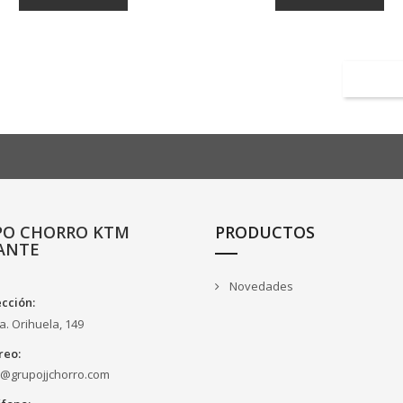
PO CHORRO KTM
PRODUCTOS
ANTE
Novedades
ección:
a. Orihuela, 149
reo:
o@grupojjchorro.com