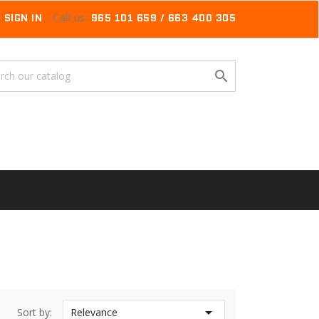
SIGN IN
Call us:
965 101 659 / 663 400 305


Sort by:
Relevance