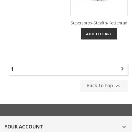
Supersprox-Stealth-Kettenrad
ADD TO CART
1

Back to top

YOUR ACCOUNT
