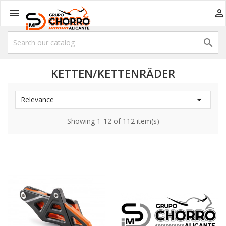



KETTEN/KETTENRÄDER

Relevance
Showing 1-12 of 112 item(s)