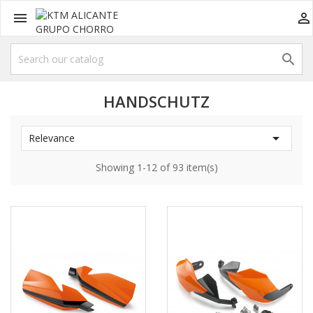



HANDSCHUTZ

Relevance
Showing 1-12 of 93 item(s)